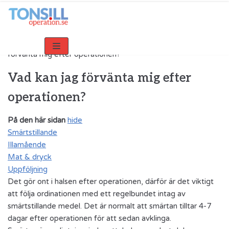
Hoppa
till
innehåll
Home
»
Information för vuxna patienter
»
Vad kan jag
förvänta mig efter operationen?
Vad kan jag förvänta mig efter
operationen?
På den här sidan
hide
Smärtstillande
Illamående
Mat & dryck
Uppföljning
Det gör ont i halsen efter operationen, därför är det viktigt
att följa ordinationen med ett regelbundet intag av
smärtstillande medel. Det är normalt att smärtan tilltar 4-7
dagar efter operationen för att sedan avklinga.