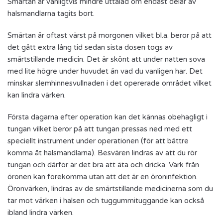
Smärtan är vanligtvis mindre uttalad om endast delar av
halsmandlarna tagits bort.
Smärtan är oftast värst på morgonen vilket bl.a. beror på att
det gått extra lång tid sedan sista dosen togs av
smärtstillande medicin. Det är skönt att under natten sova
med lite högre under huvudet än vad du vanligen har. Det
minskar slemhinnesvullnaden i det opererade området vilket
kan lindra värken.
Första dagarna efter operation kan det kännas obehagligt i
tungan vilket beror på att tungan pressas ned med ett
speciellt instrument under operationen (för att bättre
komma åt halsmandlarna). Besvären lindras av att du rör
tungan och därför är det bra att äta och dricka. Värk från
öronen kan förekomma utan att det är en öroninfektion.
Öronvärken, lindras av de smärtstillande medicinerna som du
tar mot värken i halsen och tuggummituggande kan också
ibland lindra värken.