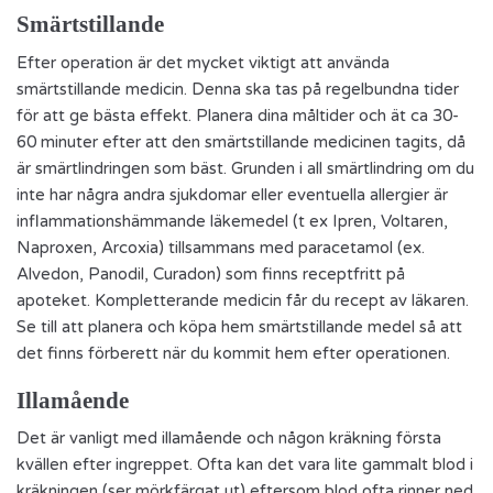
Smärtstillande
Efter operation är det mycket viktigt att använda
smärtstillande medicin. Denna ska tas på regelbundna tider
för att ge bästa effekt. Planera dina måltider och ät ca 30-
60 minuter efter att den smärtstillande medicinen tagits, då
är smärtlindringen som bäst. Grunden i all smärtlindring om du
inte har några andra sjukdomar eller eventuella allergier är
inflammationshämmande läkemedel (t ex Ipren, Voltaren,
Naproxen, Arcoxia) tillsammans med paracetamol (ex.
Alvedon, Panodil, Curadon) som finns receptfritt på
apoteket. Kompletterande medicin får du recept av läkaren.
Se till att planera och köpa hem smärtstillande medel så att
det finns förberett när du kommit hem efter operationen.
Illamående
Det är vanligt med illamående och någon kräkning första
kvällen efter ingreppet. Ofta kan det vara lite gammalt blod i
kräkningen (ser mörkfärgat ut) eftersom blod ofta rinner ned