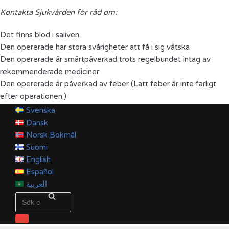
Kontakta Sjukvården för råd om:
Det finns blod i saliven
Den opererade har stora svårigheter att få i sig vätska
Den opererade är smärtpåverkad trots regelbundet intag av
rekommenderade mediciner
Den opererade är påverkad av feber (Lätt feber är inte farligt
efter operationen.)
Svenska
Dansk
Norsk Bokmål
Suomi
English
Español
العربية