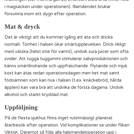
i magsäcken under operationen). Illamåendet brukar
försvinna inom ett dygn efter operation.
Mat & dryck
Det är viktigt att du kommer igång att äta och dricka
normalt. Torrhet i halsen ökar smärtupplevelsen. Drick rikligt
med vätska (helst inte för varmt), undvik sura juicer som ofta
svider. Att tugga tuggummi stimulerar salivproduktionen och
känns smärtlindrande och uppfräschande. Flytande och mjuk
kost kan ätas redan operationsdagen men het mat samt
födoämnen som kan riva i halsen (t.ex. knäckebröd, hårda
äpplen) kan vara bra att undvika de första dagarna. Undvik
alkohol och starkt kryddad mat.
Uppföljning
På de flesta sjukhus finns inget rutinmässigt planerat
återbesök efter operation. Vid komplikationer se under fliken
Viktigt. Däremot så följs alla halsmandeloperation upp i