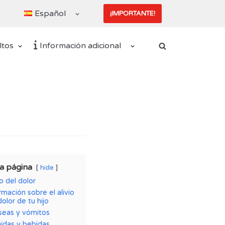
Español
¡IMPORTANTE!
ltos
Información adicional
a página
hide
io del dolor
rmación sobre el alivio
dolor de tu hijo
seas y vómitos
idas y bebidas