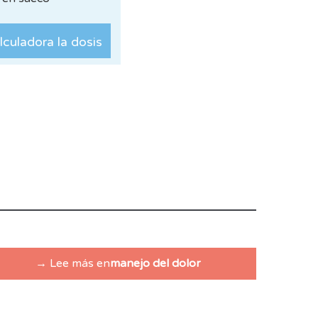
lculadora la dosis
→ Lee más en
manejo del dolor