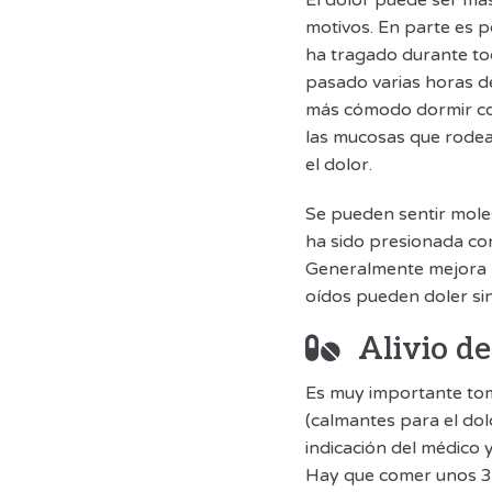
El dolor puede ser más
motivos. En parte es p
ha tragado durante to
pasado varias horas d
más cómodo dormir co
las mucosas que rodea
el dolor.
Se pueden sentir moles
ha sido presionada con
Generalmente mejora m
oídos pueden doler sin 
Alivio de
Es muy importante tom
(calmantes para el do
indicación del médico 
Hay que comer unos 3