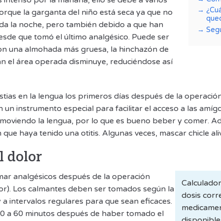
 intenso por la mañana, ello se debe a varios
¿Cu
orque la garganta del niño está seca ya que no
qued
da la noche, pero también debido a que han
Seg
esde que tomó el último analgésico. Puede ser
n una almohada más gruesa, la hinchazón de
n el área operada disminuye, reduciéndose así
tias en la lengua los primeros días después de la operaci
 un instrumento especial para facilitar el acceso a las amígd
oviendo la lengua, por lo que es bueno beber y comer. Ad
que haya tenido una otitis. Algunas veces, mascar chicle aliv
l dolor
ar analgésicos después de la operación
Calculador
lor). Los calmantes deben ser tomados según la
dosis corr
y a intervalos regulares para que sean eficaces.
medicament
0 a 60 minutos después de haber tomado el
disponible