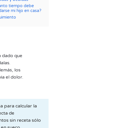
ánto tiempo debe
arse mi hijo en casa?
uimiento
ón dado que
alas.
emás, los
ia el dolor.
a para calcular la
ecta de
os sin receta sólo
 en sueco