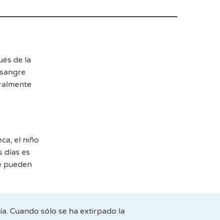
és de la
 sangre
ralmente
ca, el niño
s días es
ue pueden
ía. Cuando sólo se ha extirpado la