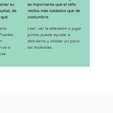
blar su
es importante que el niño
pital, de
reciba más cuidados que de
 qué.
costumbre.
arlo
Leer, ver la televisión o jugar
 Puedes
juntos puede ayudar a
en
distraerlo y olvidar un poco
n.se o
las molestias.
.se