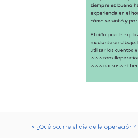
siempre es bueno ha
experiencia en el hos
cómo se sintió y por
El niño puede explic
mediante un dibujo.
utilizar los cuentos 
www.tonsilloperatio
www.narkoswebben
« ¿Qué ocurre el día de la operación?