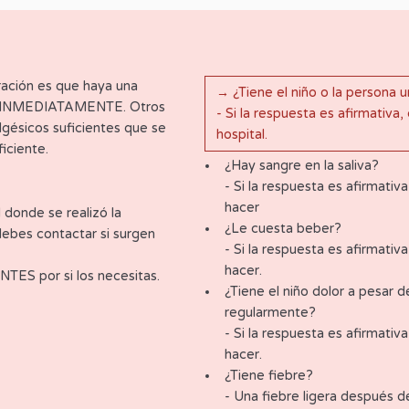
ación es que haya una
→ ¿Tiene el niño o la persona 
tal INMEDIATAMENTE. Otros
- Si la respuesta es afirmati
lgésicos suficientes que se
hospital.
iciente.
¿Hay sangre en la saliva?
- Si la respuesta es afirmativ
hacer
l donde se realizó la
¿Le cuesta beber?
ebes contactar si surgen
- Si la respuesta es afirmativ
hacer.
ES por si los necesitas.
¿Tiene el niño dolor a pesar
regularmente?
- Si la respuesta es afirmativ
hacer.
¿Tiene fiebre?
- Una fiebre ligera después de