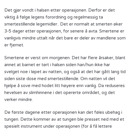
Det gjør vondt i halsen etter operasjonen. Derfor er det
viktig å følge legens forordning og regelmessig ta
smertestillende legemidler.. Det er normalt at smerten øker
3-5 dager etter operasjonen, for senere å avta. Smertene er
vanligvis mindre uttalt når det bare er deler av mandlene som
er fjernet.
Smertene er verst om morgenen. Det har flere årsaker, blant
annet at barnet er tørt i halsen siden han/hun ikke har
svelget noe i løpet av natten, og også at det har gått lang tid
siden siste dose med smertestillende. Om natten vil det
hjelpe å sove med hodet litt høyere enn vanlig. Da reduseres
hevelsen av slimhinnene i det opererte området, og det
verker mindre.
De første dagene etter operasjonen kan det føles ubehag i
tungen. Dette kommer av at tungen ble presset ned med et
spesielt instrument under operasjonen (for å få lettere