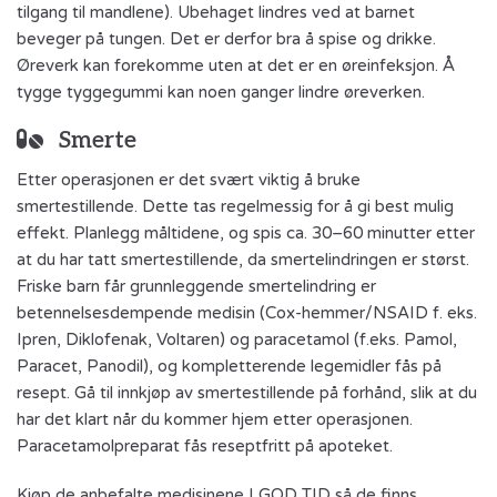
tilgang til mandlene). Ubehaget lindres ved at barnet
beveger på tungen. Det er derfor bra å spise og drikke.
Øreverk kan forekomme uten at det er en øreinfeksjon. Å
tygge tyggegummi kan noen ganger lindre øreverken.
Smerte
Etter operasjonen er det svært viktig å bruke
smertestillende. Dette tas regelmessig for å gi best mulig
effekt. Planlegg måltidene, og spis ca. 30–60 minutter etter
at du har tatt smertestillende, da smertelindringen er størst.
Friske barn får grunnleggende smertelindring er
betennelsesdempende medisin (Cox-hemmer/NSAID f. eks.
Ipren, Diklofenak, Voltaren) og paracetamol (f.eks. Pamol,
Paracet, Panodil), og kompletterende legemidler fås på
resept. Gå til innkjøp av smertestillende på forhånd, slik at du
har det klart når du kommer hjem etter operasjonen.
Paracetamolpreparat fås reseptfritt på apoteket.
Kjøp de anbefalte medisinene I GOD TID så de finns