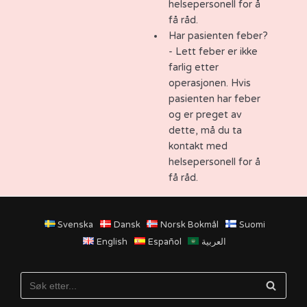
helsepersonell for å
få råd.
Har pasienten feber?
- Lett feber er ikke
farlig etter
operasjonen. Hvis
pasienten har feber
og er preget av
dette, må du ta
kontakt med
helsepersonell for å
få råd.
Svenska
Dansk
Norsk Bokmål
Suomi
English
Español
العربية