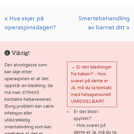
« Hva skjer på
Smertebehandling
operasjonsdagen?
av barnet ditt »
Viktig!
Det alvorligeste som
→ Er det blødninger
kan skje etter
fra halsen? - Hvis
operasjonen er at det
svaret på dette er
oppstår en blødning, da
Ja, må du ta kontakt
må man
STRAKS
med helsepersonell
kontakte helsevesenet.
UMIDDELBART.
Øvrig problem kan være
Er det blod i
infeksjon eller
spyttet?
utilstrekkelig
- Hvis svaret på
smertelindring som kan
dette er Ja, må du ta
innebære at det er