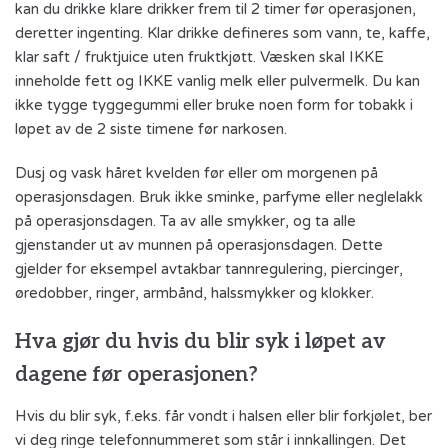
kan du drikke klare drikker frem til 2 timer før operasjonen,
deretter ingenting. Klar drikke defineres som vann, te, kaffe,
klar saft / fruktjuice uten fruktkjøtt. Væsken skal IKKE
inneholde fett og IKKE vanlig melk eller pulvermelk. Du kan
ikke tygge tyggegummi eller bruke noen form for tobakk i
løpet av de 2 siste timene før narkosen.
Dusj og vask håret kvelden før eller om morgenen på
operasjonsdagen. Bruk ikke sminke, parfyme eller neglelakk
på operasjonsdagen. Ta av alle smykker, og ta alle
gjenstander ut av munnen på operasjonsdagen. Dette
gjelder for eksempel avtakbar tannregulering, piercinger,
øredobber, ringer, armbånd, halssmykker og klokker.
Hva gjør du hvis du blir syk i løpet av
dagene før operasjonen?
Hvis du blir syk, f.eks. får vondt i halsen eller blir forkjølet, ber
vi deg ringe telefonnummeret som står i innkallingen. Det