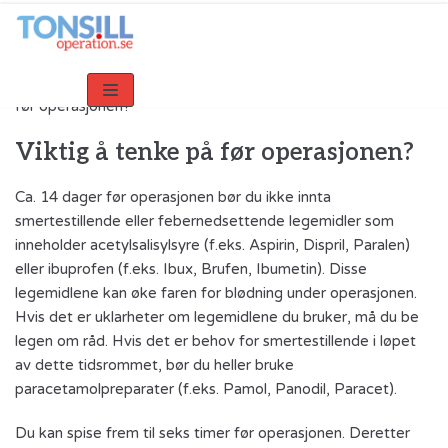
Hopp
til
innholdet
Home
»
Informasjon til voksne pasienter
»
Viktig å tenke på
før operasjonen?
Viktig å tenke på før operasjonen?
Ca. 14 dager før operasjonen bør du ikke innta
smertestillende eller febernedsettende legemidler som
inneholder acetylsalisylsyre (f.eks. Aspirin, Dispril, Paralen)
eller ibuprofen (f.eks. Ibux, Brufen, Ibumetin). Disse
legemidlene kan øke faren for blødning under operasjonen.
Hvis det er uklarheter om legemidlene du bruker, må du be
legen om råd. Hvis det er behov for smertestillende i løpet
av dette tidsrommet, bør du heller bruke
paracetamolpreparater (f.eks. Pamol, Panodil, Paracet).
Du kan spise frem til seks timer før operasjonen. Deretter